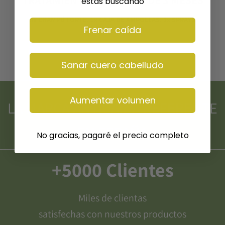
TRATAMIENTO COMPLETO DE 3 MESES
estás buscando
3x CHAMPÚ FORTE, 1x CAJA DE AMPOLLAS, 3x SPRAYS
Frenar caída
ANTICAÍDA FORTE
Sanar cuero cabelludo
Aumentar volumen
LA MARCA ANTICAÍDA REFERENTE
EN ESPAÑA
No gracias, pagaré el precio completo
+5000 Clientes
Miles de clientas
satisfechas con nuestros productos