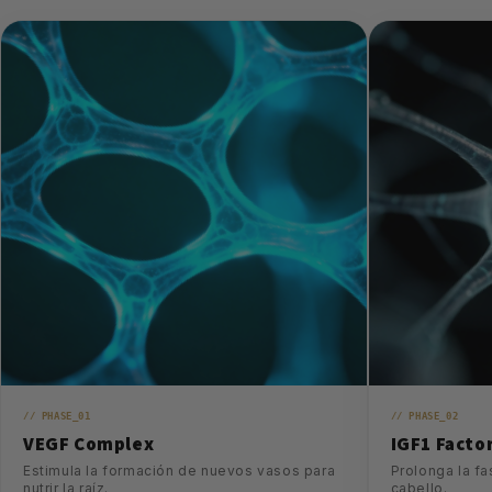
// PHASE_01
// PHASE_02
VEGF Complex
IGF1 Facto
Estimula la formación de nuevos vasos para
Prolonga la fa
nutrir la raíz.
cabello.