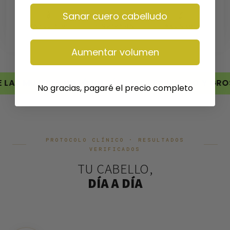
🧴
🧪
🔬
Sanar cuero cabelludo
SIN SULFATOS
SIN PARABEN
9 CLÍNICOS
Aumentar volumen
RES NOTÓ UN RÁPIDO CRECIMIENTO Y GROSOR DEL C
No gracias, pagaré el precio completo
PROTOCOLO CLÍNICO · RESULTADOS
VERIFICADOS
TU CABELLO,
DÍA A DÍA