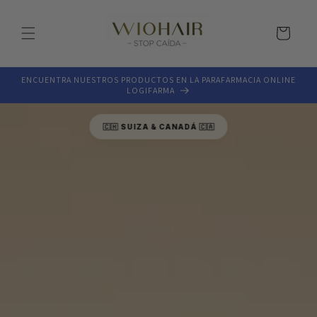
Ir
directamente
al contenido
Carrito
ENCUENTRA NUESTROS PRODUCTOS EN LA PARAFARMACIA ONLINE
LOGIFARMA
🇨🇭 SUIZA & CANADÁ 🇨🇦