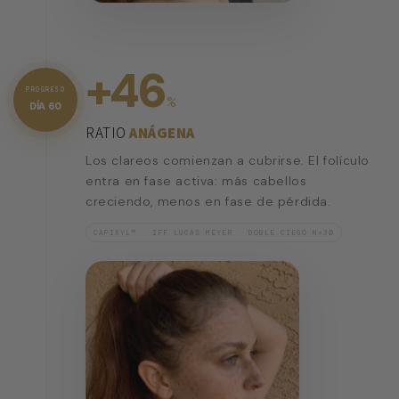
+46
PROGRESO
%
DÍA 60
RATIO
ANÁGENA
Los clareos comienzan a cubrirse. El folículo
entra en fase activa: más cabellos
creciendo, menos en fase de pérdida.
CAPIXYL™ · IFF LUCAS MEYER · DOBLE CIEGO N=30