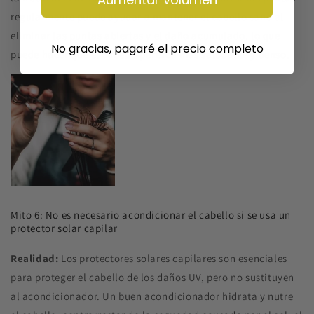
regularmente puede ayudar a mantener el cabello sano al
eliminar las puntas abiertas y el daño acumulado, lo que
No gracias, pagaré el precio completo
puede hacer que el cabello parezca más saludable y denso.
Mito 6: No es necesario acondicionar el cabello si se usa un
protector solar capilar
Realidad:
Los protectores solares capilares son esenciales
para proteger el cabello de los daños UV, pero no sustituyen
al acondicionador. Un buen acondicionador hidrata y nutre