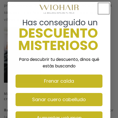
productos específicos para cabello teñido, como protectores
solares y tratamientos hidratantes, para mantener el color
vibrante y el cabello sano.
Has conseguido un
DESCUENTO
MISTERIOSO
Para descubrir tu descuento, dinos qué
estás buscando
Frenar caída
Mito 5: Cortar el cabello más a menudo en verano lo hace
crecer más rápido
Sanar cuero cabelludo
Realidad:
El crecimiento del cabello no está influenciado por
la frecuencia de los cortes. Sin embargo, recortar las puntas
Aumentar volumen