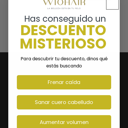
ó
n
Has conseguido un
DESCUENTO
:
MISTERIOSO
Para descubrir tu descuento, dinos qué
TE AYUDAMOS
estás buscando
Contacta con nosotros
Frenar caída
Preguntas frecuentes
Sanar cuero cabelludo
Envíos y Devoluciones
Métodos de Pago Seguro
Aumentar volumen