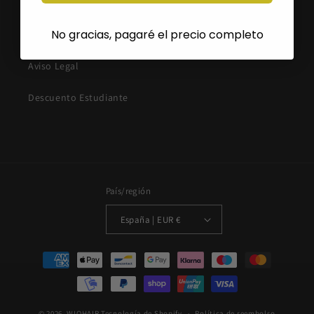
Política de Privacidad
No gracias, pagaré el precio completo
Política de Cookies
Aviso Legal
Descuento Estudiante
País/región
España | EUR €
Formas
de
pago
© 2026,
WIOHAIR
Tecnología de Shopify
Política de reembolso