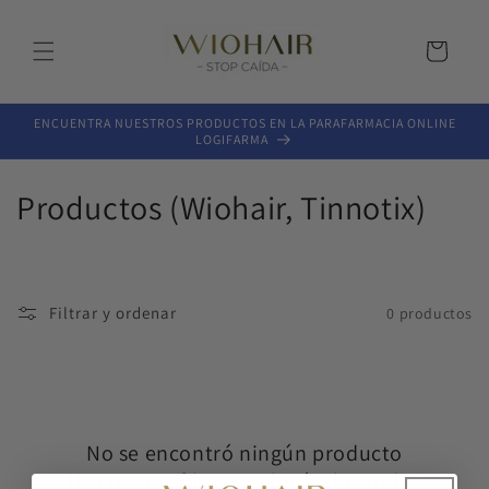
Ir
directamente
al contenido
Carrito
ENCUENTRA NUESTROS PRODUCTOS EN LA PARAFARMACIA ONLINE
LOGIFARMA
C
Productos (Wiohair, Tinnotix)
o
l
Filtrar y ordenar
0 productos
e
c
c
No se encontró ningún producto
i
Usa menos filtros o
elimínalos todos